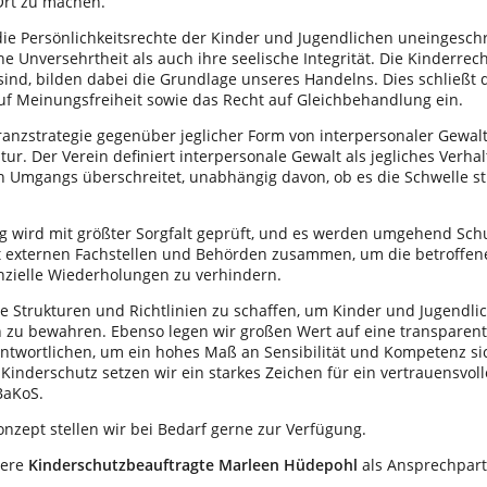
rt zu machen.
 die Persönlichkeitsrechte der Kinder und Jugendlichen uneingesch
e Unversehrtheit als auch ihre seelische Integrität. Die Kinderrech
ind, bilden dabei die Grundlage unseres Handelns. Dies schließt d
auf Meinungsfreiheit sowie das Recht auf Gleichbehandlung ein.
ranzstrategie gegenüber jeglicher Form von interpersonaler Gewalt 
atur. Der Verein definiert interpersonale Gewalt als jegliches Verha
 Umgangs überschreitet, unabhängig davon, ob es die Schwelle st
g wird mit größter Sorgfalt geprüft, und es werden umgehend Sc
it externen Fachstellen und Behörden zusammen, um die betroffe
nzielle Wiederholungen zu verhindern.
lare Strukturen und Richtlinien zu schaffen, um Kinder und Jugendl
h zu bewahren. Ebenso legen wir großen Wert auf eine transpare
antwortlichen, um ein hohes Maß an Sensibilität und Kompetenz si
Kinderschutz setzen wir ein starkes Zeichen für ein vertrauensvol
BaKoS.
nzept stellen wir bei Bedarf gerne zur Verfügung.
sere
Kinderschutzbeauftragte Marleen Hüdepohl
als Ansprechpart