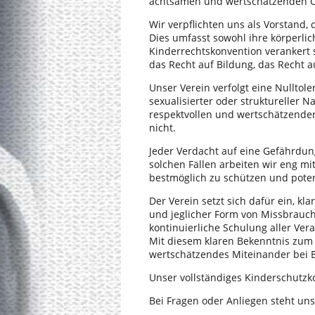
achtsamen und wertschätzenden O
Wir verpflichten uns als Vorstand,
Dies umfasst sowohl ihre körperlich
Kinderrechtskonvention verankert s
das Recht auf Bildung, das Recht 
Unser Verein verfolgt eine Nulltole
sexualisierter oder struktureller N
respektvollen und wertschätzenden
nicht.
Jeder Verdacht auf eine Gefährdun
solchen Fällen arbeiten wir eng m
bestmöglich zu schützen und pote
Der Verein setzt sich dafür ein, k
und jeglicher Form von Missbrauc
kontinuierliche Schulung aller Ver
Mit diesem klaren Bekenntnis zum 
wertschätzendes Miteinander bei 
Unser vollständiges Kinderschutzko
Bei Fragen oder Anliegen steht un